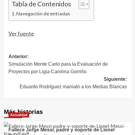
Tabla de Contenidos
Navegación de entradas
Navegación
Ver fuente
de
entradas
Navegación
Anterior:
Simulación Monte Carlo para la Evaluación de
de
Proyectos por Ligia Carolina Gorriño
entradas
Siguiente:
Eduardo Rodríguez maniató a los Medias Blancas
Más historias
Actualidad
Fallece Jorge Messi, padre y soporte de Lionel