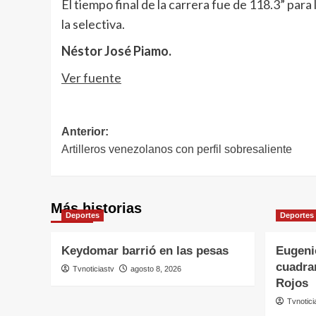
El tiempo final de la carrera fue de 118.3” pa
la selectiva.
Néstor José Piamo.
Ver fuente
Navegación
Anterior:
Artilleros venezolanos con perfil sobresaliente
de
entradas
Más historias
Deportes
Deportes
Keydomar barrió en las pesas
Eugeni
cuadra
Tvnoticiastv
agosto 8, 2026
Rojos
Tvnotici