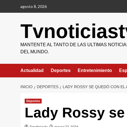
Saltar
agosto 8, 2026
al
contenido
Tvnoticiast
MANTENTE AL TANTO DE LAS ULTIMAS NOTICIA
DEL MUNDO.
Actualidad
Deportes
Entretenimiento
Esp
INICIO
DEPORTES
LADY ROSSY SE QUEDÓ CON EL 
Deportes
Lady Rossy se 
Tvnoticiastv
marzo 23, 2026