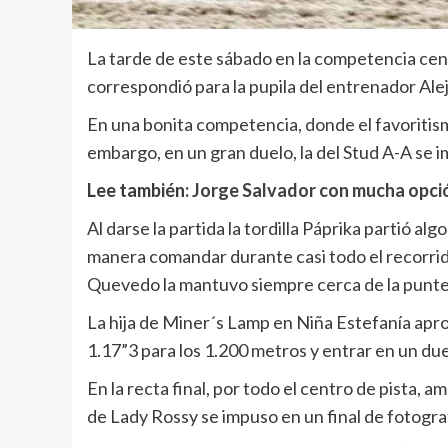
La tarde de este sábado en la competencia centr
correspondió para la pupila del entrenador Ale
En una bonita competencia, donde el favoritismo
embargo, en un gran duelo, la del Stud A-A se i
Lee también:
Jorge Salvador con mucha opci
Al darse la partida la tordilla Páprika partió a
manera comandar durante casi todo el recorrido
Quevedo la mantuvo siempre cerca de la punte
La hija de Miner´s Lamp en Niña Estefanía aprov
1.17”3 para los 1.200 metros y entrar en un du
En la recta final, por todo el centro de pista, 
de Lady Rossy se impuso en un final de fotografí