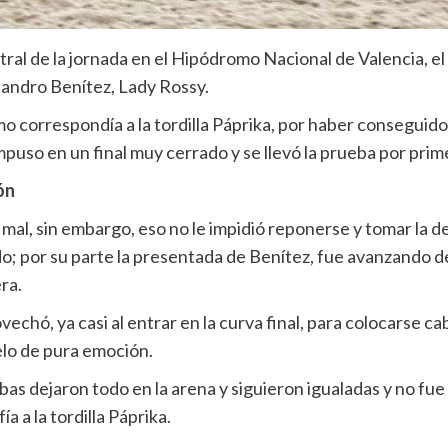
al de la jornada en el Hipódromo Nacional de Valencia, el C
jandro Benítez, Lady Rossy.
 correspondía a la tordilla Páprika, por haber conseguido l
mpuso en un final muy cerrado y se llevó la prueba por pri
ón
lgo mal, sin embargo, eso no le impidió reponerse y tomar la 
; por su parte la presentada de Benítez, fue avanzando de
ra.
echó, ya casi al entrar en la curva final, para colocarse c
elo de pura emoción.
ambas dejaron todo en la arena y siguieron igualadas y no fu
a a la tordilla Páprika.