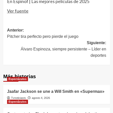
En Espinof |
Las mejores películas de 2025
Ver fuente
Navegación
Anterior:
Pitcher tira perfecto pero pierde el juego
de
Siguiente:
entradas
Álvaro Espinoza, siempre persistente – Líder en
deportes
Más historias
Espectáculos
Jaafar Jackson se une a Will Smith en «Supermax»
Tvnoticiastv
agosto 4, 2026
Espectáculos