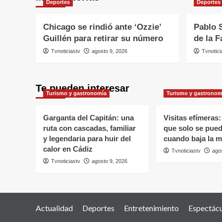
Deportes
Deportes
Chicago se rindió ante ‘Ozzie’
Pablo 
Guillén para retirar su número
de la 
Tvnoticiastv
agosto 9, 2026
Tvnotici
Te pueden interesar
Turismo y gastronomía
Turismo y gastronom
Garganta del Capitán: una
Visitas efímeras:
ruta con cascadas, familiar
que solo se pued
y legendaria para huir del
cuando baja la 
calor en Cádiz
Tvnoticiastv
ago
Tvnoticiastv
agosto 9, 2026
Actualidad
Deportes
Entretenimiento
Espectác