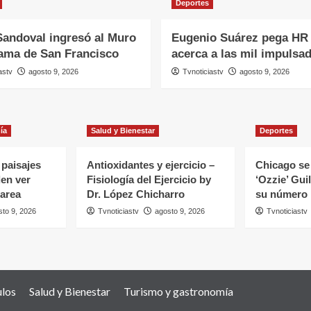
Deportes
Sandoval ingresó al Muro
Eugenio Suárez pega HR 
Fama de San Francisco
acerca a las mil impulsa
astv
agosto 9, 2026
Tvnoticiastv
agosto 9, 2026
ía
Salud y Bienestar
Deportes
 paisajes
Antioxidantes y ejercicio –
Chicago se 
en ver
Fisiología del Ejercicio by
‘Ozzie’ Guil
marea
Dr. López Chicharro
su número
sto 9, 2026
Tvnoticiastv
agosto 9, 2026
Tvnoticiastv
ulos
Salud y Bienestar
Turismo y gastronomía