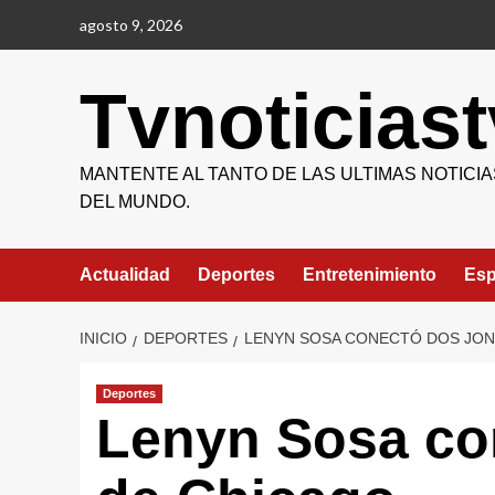
Saltar
agosto 9, 2026
al
contenido
Tvnoticiast
MANTENTE AL TANTO DE LAS ULTIMAS NOTICIA
DEL MUNDO.
Actualidad
Deportes
Entretenimiento
Esp
INICIO
DEPORTES
LENYN SOSA CONECTÓ DOS JON
Deportes
Lenyn Sosa con