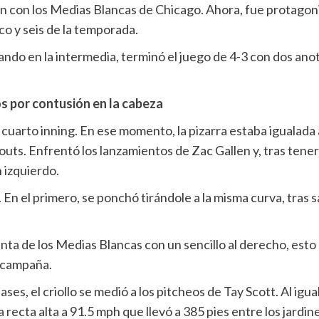
con los Medias Blancas de Chicago. Ahora, fue protagonist
co y seis de la temporada.
ando en la intermedia, terminó el juego de 4-3 con dos ano
os por contusión en la cabeza
l cuarto inning. En ese momento, la pizarra estaba igualada 
uts. Enfrentó los lanzamientos de Zac Gallen y, tras tener
n izquierdo.
En el primero, se ponchó tirándole a la misma curva, tras s
nta de los Medias Blancas con un sencillo al derecho, esto e
a campaña.
ases, el criollo se medió a los pitcheos de Tay Scott. Al igu
recta alta a 91.5 mph que llevó a 385 pies entre los jardine