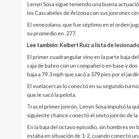
Lenyn Sosa sigue teniendo una buena actuación 
los Cascabeles de Arizona con sus jonrones cin
El venezolano, que fue séptimo en el orden jug
su promedio en .277.
Lee también:
Keibert Ruiz a lista de lesionad
El primer cuadrangular vino en la parte baja de
caja de bateo con un compañero en base y dos o
baja a 79.3 mph que sacó a 379 pies por el jardí
El vuelacercas lo conectó en su segundo turno. 
que le sacó la pelota.
Tras el primer jonrón, Lenyn Sosa impulsó la qui
siguiente chance conectó el sexto jonrón de l
En la baja del octavo episodio, sin hombres en b
estaba en situación de 1-2, cuando conectó una 