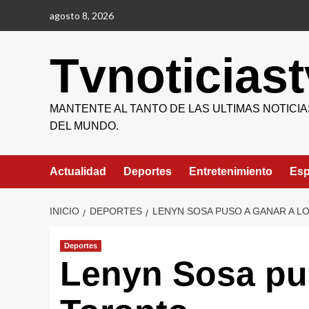
Saltar
agosto 8, 2026
al
contenido
Tvnoticiast
MANTENTE AL TANTO DE LAS ULTIMAS NOTICIA
DEL MUNDO.
Actualidad
Deportes
Entretenimiento
Esp
INICIO
DEPORTES
LENYN SOSA PUSO A GANAR A L
Deportes
Lenyn Sosa pus