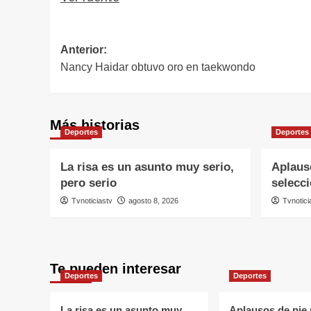
Navegación
Anterior:
Nancy Haidar obtuvo oro en taekwondo
de
entradas
Más historias
Deportes
Deportes
La risa es un asunto muy serio,
Aplauso
pero serio
selecc
Tvnoticiastv
agosto 8, 2026
Tvnotici
Te pueden interesar
Deportes
Deportes
La risa es un asunto muy
Aplausos de pie 