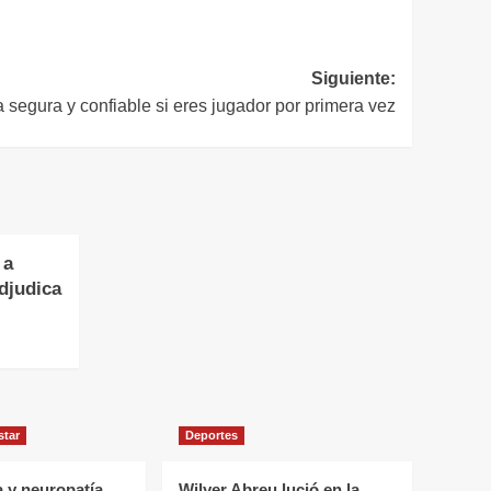
Siguiente:
 segura y confiable si eres jugador por primera vez
 a
djudica
star
Deportes
 y neuropatía
Wilyer Abreu lució en la