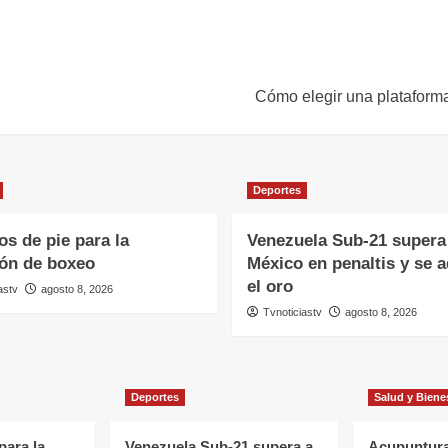
Cómo elegir una plataforma
Deportes
s de pie para la
Venezuela Sub-21 supera
ión de boxeo
México en penaltis y se a
el oro
astv
agosto 8, 2026
Tvnoticiastv
agosto 8, 2026
Deportes
Salud y Biene
para la
Venezuela Sub-21 supera a
Acupuntura