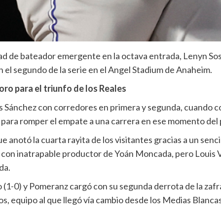
ad de bateador emergente en la octava entrada, Lenyn Sosa
n el segundo de la serie en el Angel Stadium de Anaheim.
ro para el triunfo de los Reales
esús Sánchez con corredores en primera y segunda, cuando
o, para romper el empate a una carrera en ese momento del 
anotó la cuarta rayita de los visitantes gracias a un senci
con inatrapable productor de Yoán Moncada, pero Louis Var
da.
o (1-0) y Pomeranz cargó con su segunda derrota de la zafra
jos, equipo al que llegó vía cambio desde los Medias Blancas