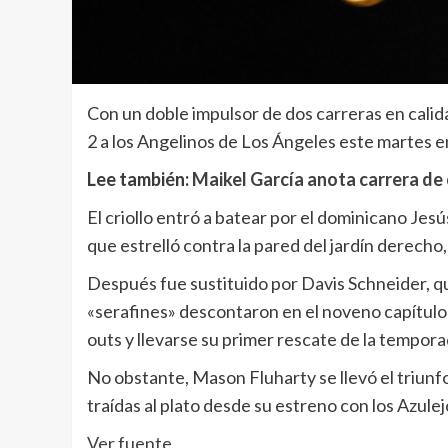
Con un doble impulsor de dos carreras en calid
2 a los Angelinos de Los Ángeles este martes e
Lee también:
Maikel García anota carrera de o
El criollo entró a batear por el dominicano J
que estrelló contra la pared del jardín derech
Después fue sustituido por Davis Schneider, que 
«serafines» descontaron en el noveno capítulo 
outs y llevarse su primer rescate de la tempora
No obstante, Mason Fluharty se llevó el triunf
traídas al plato desde su estreno con los Azule
Ver fuente