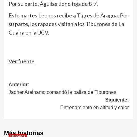
Por su parte, Águilas tiene foja de 8-7.
Este martes Leones recibe a Tigres de Aragua. Por
su parte, los rapaces visitan a los Tiburones de La
Guaira en la UCV.
Ver fuente
Navegación
Anterior:
Jadher Areinamo comandó la paliza de Tiburones
de
Siguiente:
entradas
Entrenamiento en altitud y calor
Más historias
Deportes