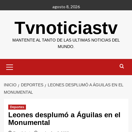
Saltar
agosto 8, 2026
al
contenido
Tvnoticiastv
MANTENTE AL TANTO DE LAS ULTIMAS NOTICIAS DEL
MUNDO.
Menú
primario
INICIO
DEPORTES
LEONES DESPLUMÓ A ÁGUILAS EN EL
MONUMENTAL
Deportes
Leones desplumó a Águilas en el
Monumental