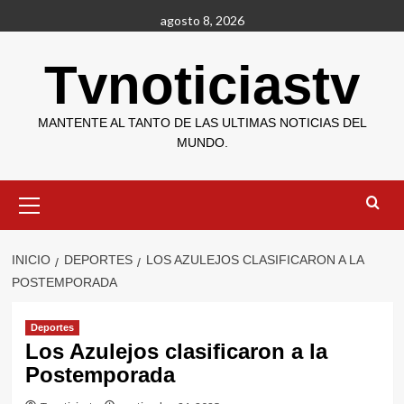
Saltar
agosto 8, 2026
al
contenido
Tvnoticiastv
MANTENTE AL TANTO DE LAS ULTIMAS NOTICIAS DEL
MUNDO.
Menú
primario
INICIO
DEPORTES
LOS AZULEJOS CLASIFICARON A LA
POSTEMPORADA
Deportes
Los Azulejos clasificaron a la
Postemporada