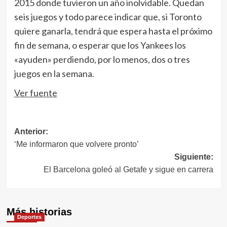
2015 donde tuvieron un año inolvidable. Quedan
seis juegos y todo parece indicar que, si Toronto
quiere ganarla, tendrá que espera hasta el próximo
fin de semana, o esperar que los Yankees los
«ayuden» perdiendo, por lo menos, dos o tres
juegos en la semana.
Ver fuente
Navegación
Anterior:
‘Me informaron que volvere pronto’
de
Siguiente:
entradas
El Barcelona goleó al Getafe y sigue en carrera
Más historias
Deportes