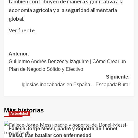
también contribuyen de manera significativa a la
economía agrícola y a la seguridad alimentaria
global.
Ver fuente
Navegación
Anterior:
Guillermo Andrés Benzecry Izaguirre | Cómo Crear un
de
Plan de Negocio Sólido y Efectivo
entradas
Siguiente:
Iglesias inacabadas en España – EscapadaRural
Más historias
Actualidad
Fallece Jorge Messi, padre y soporte de Lionel
Messi, tras batallar con enfermedad