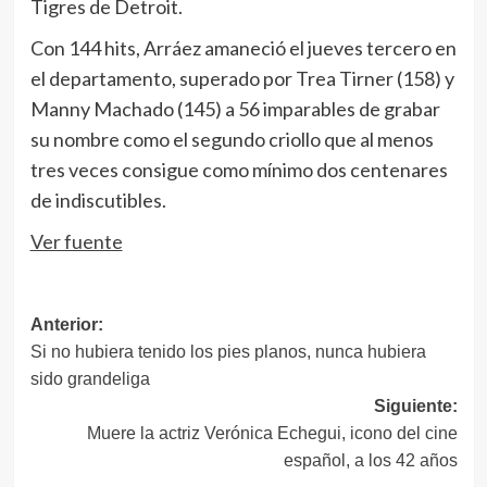
Tigres de Detroit.
Con 144 hits, Arráez amaneció el jueves tercero en
el departamento, superado por Trea Tirner (158) y
Manny Machado (145) a 56 imparables de grabar
su nombre como el segundo criollo que al menos
tres veces consigue como mínimo dos centenares
de indiscutibles.
Ver fuente
Navegación
Anterior:
Si no hubiera tenido los pies planos, nunca hubiera
de
sido grandeliga
entradas
Siguiente:
Muere la actriz Verónica Echegui, icono del cine
español, a los 42 años