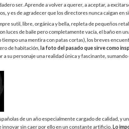
adero ser. Aprende a volver a querer, a aceptar, a excitar
os, y es de agradecer que los directores nunca caigan en s
pre sutil, libre, orgánica y bella, repleta de pequeños reta
con luces de baile pero completamente vacía, el baño en un
mo tiempo una mentira con patas cortas), los breves encuen
ñero de habitación,
la foto del pasado que sirve como insp
 a su personaje una realidad única y fascinante, sumando e
pañolas de un año especialmente cargado de calidad, y una 
innovar sin caer por ello en un constante artificio.
Lo imp