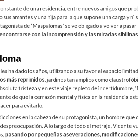
ro constante de una residencia, entre nuevos amigos que pr
 sus amantes y una hija para la que supone una carga y ni 
rotagonista de ‘Maspalomas’ se ve obligado a volver a pas
encontrarse con la incomprensión y las miradas sibilinas
aloma
es ha dado los años, utilizando a su favor el espacio limit
eos más reprimidos
, jardines tan amplios como claustrofób
bsoluta tristeza y en este viaje repleto de incertidumbre,
nte de que la cerrazón mental y física en la residencia es
acer para evitarlo.
dicciones en la cabeza de su protagonista, un hombre que des
su despreocupación. A lo largo de todo el metraje, Vicente 
os,
pasando por pequeñas aseveraciones, modificaciones