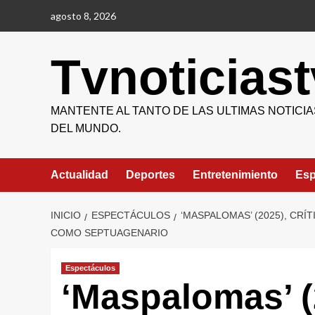
Saltar
agosto 8, 2026
al
contenido
Tvnoticiast
MANTENTE AL TANTO DE LAS ULTIMAS NOTICIA
DEL MUNDO.
Actualidad
Deportes
Entretenimiento
Esp
INICIO
ESPECTÁCULOS
‘MASPALOMAS’ (2025), CR
COMO SEPTUAGENARIO
Espectáculos
‘Maspalomas’ (20