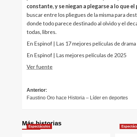
constante, y se niegan a plegarse a lo que el
buscar entre los pliegues de la misma para dest
donde todo parece destinado al olvido y el deca
todas, libres.
En Espinof |
Las 17 mejores películas de dram
En Espinof |
Las mejores películas de 2025
Ver fuente
Navegación
Anterior:
Faustino Oro hace Historia – Líder en deportes
de
entradas
Más historias
Espectáculos
Espectác