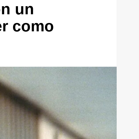
on un
er como