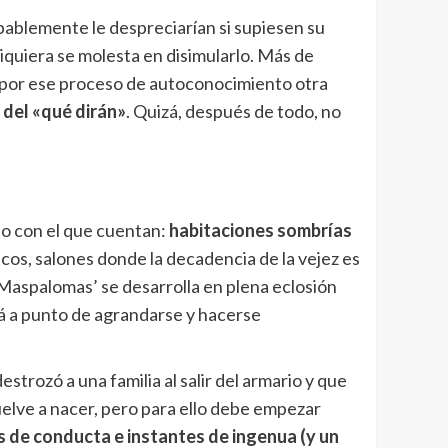
obablemente le despreciarían si supiesen su
siquiera se molesta en disimularlo. Más de
ar por ese proceso de autoconocimiento otra
 del «qué dirán»
. Quizá, después de todo, no
ado con el que cuentan:
habitaciones sombrías
icos, salones donde la decadencia de la vejez es
 ‘Maspalomas’ se desarrolla en plena eclosión
tá a punto de agrandarse y hacerse
trozó a una familia al salir del armario y que
vuelve a nacer, pero para ello debe empezar
 de conducta e instantes de ingenua (y un