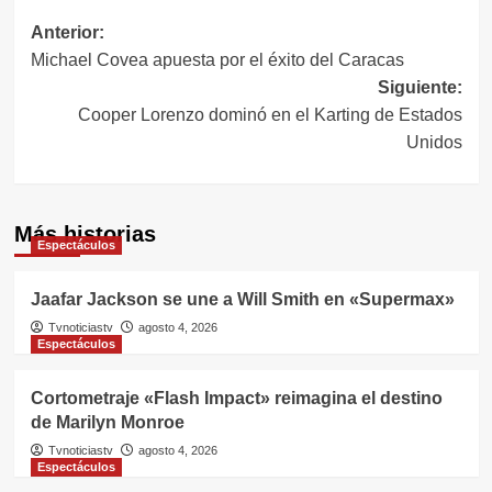
Navegación
Anterior:
Michael Covea apuesta por el éxito del Caracas
de
Siguiente:
entradas
Cooper Lorenzo dominó en el Karting de Estados
Unidos
Más historias
Espectáculos
Jaafar Jackson se une a Will Smith en «Supermax»
Tvnoticiastv
agosto 4, 2026
Espectáculos
Cortometraje «Flash Impact» reimagina el destino
de Marilyn Monroe
Tvnoticiastv
agosto 4, 2026
Espectáculos