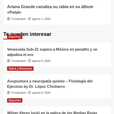
Ariana Grande canaliza su rabia en su álbum
«Petal»
Tvnoticiastv
agosto 1, 2026
Te pueden interesar
Deportes
Venezuela Sub-21 supera a México en penaltis y se
adjudica el oro
Tvnoticiastv
agosto 8, 2026
Salud y Bienestar
Acupuntura y neuropatía quimio – Fisiología del
Ejercicio by Dr. López Chicharro
Tvnoticiastv
agosto 8, 2026
Deportes
Wilyer Abreu lució en la paliza de los Medias Rojas