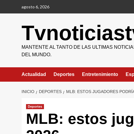
Saltar
agosto 6, 2026
al
contenido
Tvnoticiast
MANTENTE AL TANTO DE LAS ULTIMAS NOTICIA
DEL MUNDO.
Actualidad
Deportes
Entretenimiento
Esp
INICIO
DEPORTES
MLB: ESTOS JUGADORES PODRÍ
Deportes
MLB: estos jug