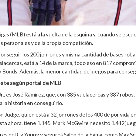
igas (MLB) está a la vuelta de la esquina y, cuando se escu
s personales y de la propia competición.
 conseguir los 200 jonrones y misma cantidad de bases roba
uelacercas, está a 14 de la marca, todo eso en 817 compromi
y Bonds. Además, la menor cantidad de juegos para consegu
bate según portal de MLB
Jr., es José Ramírez, que, con 385 vuelacercas y 387 robos,
 la historia en conseguirlo.
n Judge, quien está a 32 jonrones de los 400 de por vida e
sta ahora, tiene 1.145. Mark McGwire necesitó 1.412 jueg
ores del Cy Young y seguros Salón de la Fama, como Max Sc