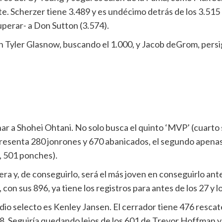
nte. Scherzer tiene 3.489 y es undécimo detrás de los 3.5
superar- a Don Sutton (3.574).
Tyler Glasnow, buscando el 1.000, y Jacob deGrom, persig
r a Shohei Ohtani. No solo busca el quinto ‘MVP’ (cuarto s
esenta 280 jonrones y 670 abanicados, el segundo apena
, 501 ponches).
rera y, de conseguirlo, será el más joven en conseguirlo ant
con sus 896, ya tiene los registros para antes de los 27 y 
dio selecto es Kenley Jansen. El cerrador tiene 476 rescat
 478. Seguiría quedando lejos de los 601 de Trevor Hoffman 