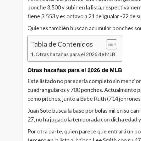
ponche 3.500 y subir en la lista, respectivame
tiene 3.553 y es octavo a 21 de igualar -22 de 
Quienes también buscan acumular ponches son 
Tabla de Contenidos
Otras hazañas para el 2026 de MLB
Otras hazañas para el 2026 de MLB
Este listado no parecería completo sin menciona
cuadrangulares y 700 ponches. Actualmente pr
como pitches, junto a Babe Ruth (714 jonrones
Juan Soto busca la base por bolas mil en su car
27, no ha jugado la temporada con dicha edad y, 
Por otra parte, quien parece que entrará un po
tercero en la lista al bajar a Lee Smith con su