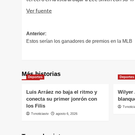
Ver fuente
Navegación
Anterior:
Estos serían los ganadores de premios en la MLB
de
entradas
Más historias
Deportes
Deportes
Luis Arráez no baja el ritmo y
Wilyer 
conecta su primer jonrón con
blanqu
los Filis
Tvnotici
Tvnoticiastv
agosto 6, 2026