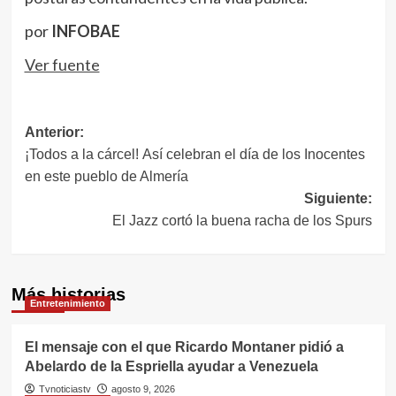
por
INFOBAE
Ver fuente
Navegación
Anterior:
¡Todos a la cárcel! Así celebran el día de los Inocentes
de
en este pueblo de Almería
entradas
Siguiente:
El Jazz cortó la buena racha de los Spurs
Más historias
Entretenimiento
El mensaje con el que Ricardo Montaner pidió a
Abelardo de la Espriella ayudar a Venezuela
Tvnoticiastv
agosto 9, 2026