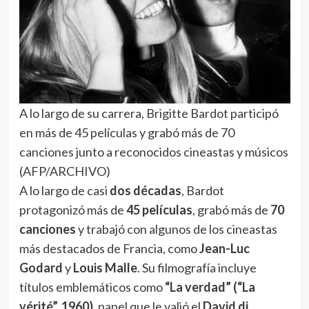
A lo largo de su carrera, Brigitte Bardot participó
en más de 45 películas y grabó más de 70
canciones junto a reconocidos cineastas y músicos
(AFP/ARCHIVO)
A lo largo de casi
dos décadas
, Bardot
protagonizó más de
45 películas
, grabó más de
70
canciones
y trabajó con algunos de los cineastas
más destacados de Francia, como
Jean-Luc
Godard
y
Louis Malle
. Su filmografía incluye
títulos emblemáticos como
“La verdad” (“La
vérité”, 1960)
, papel que le valió el
David di