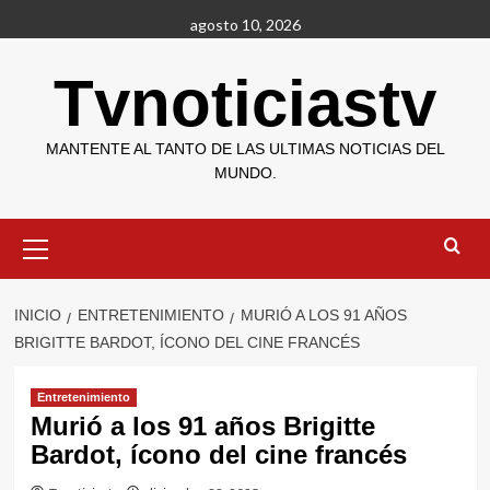
Saltar
agosto 10, 2026
al
contenido
Tvnoticiastv
MANTENTE AL TANTO DE LAS ULTIMAS NOTICIAS DEL
MUNDO.
Menú
primario
INICIO
ENTRETENIMIENTO
MURIÓ A LOS 91 AÑOS
BRIGITTE BARDOT, ÍCONO DEL CINE FRANCÉS
Entretenimiento
Murió a los 91 años Brigitte
Bardot, ícono del cine francés