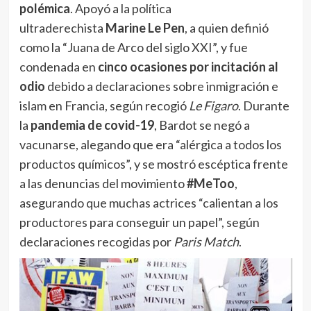
polémica
. Apoyó a la política
ultraderechista
Marine Le Pen
, a quien definió
como la “Juana de Arco del siglo XXI”, y fue
condenada en
cinco ocasiones por incitación al
odio
debido a declaraciones sobre inmigración e
islam en Francia, según recogió
Le Figaro
. Durante
la
pandemia de covid-19
, Bardot se negó a
vacunarse, alegando que era “alérgica a todos los
productos químicos”, y se mostró escéptica frente
a las denuncias del movimiento
#MeToo
,
asegurando que muchas actrices “calientan a los
productores para conseguir un papel”, según
declaraciones recogidas por
Paris Match
.