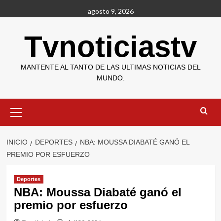
Saltar
agosto 9, 2026
al
contenido
Tvnoticiastv
MANTENTE AL TANTO DE LAS ULTIMAS NOTICIAS DEL
MUNDO.
Menú
primario
INICIO
DEPORTES
NBA: MOUSSA DIABATÉ GANÓ EL
PREMIO POR ESFUERZO
Deportes
NBA: Moussa Diabaté ganó el
premio por esfuerzo