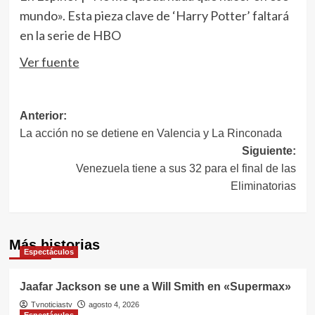
mundo». Esta pieza clave de ‘Harry Potter’ faltará
en la serie de HBO
Ver fuente
Navegación
Anterior:
La acción no se detiene en Valencia y La Rinconada
de
Siguiente:
entradas
Venezuela tiene a sus 32 para el final de las
Eliminatorias
Más historias
Espectáculos
Jaafar Jackson se une a Will Smith en «Supermax»
Tvnoticiastv
agosto 4, 2026