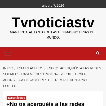
Saltar
agosto 7, 2026
al
contenido
Tvnoticiastv
MANTENTE AL TANTO DE LAS ULTIMAS NOTICIAS DEL
MUNDO.
Menú
primario
INICIO
ESPECTÁCULOS
«NO OS ACERQUÉIS A LAS REDES
SOCIALES, CASI ME DESTRUYEN». SOPHIE TURNER
ACONSEJA A LOS ACTORES DEL REMAKE DE ‘HARRY
POTTER’
Espectáculos
«No os acerquéis a las redes