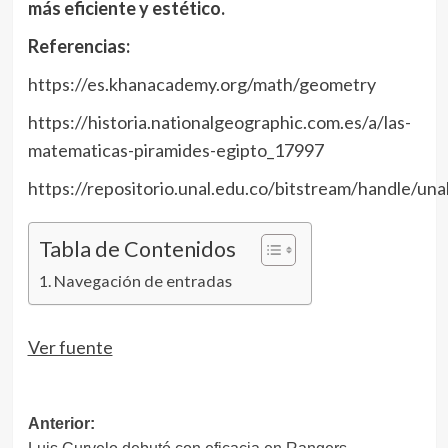
más eficiente y estético.
Referencias:
https://es.khanacademy.org/math/geometry
https://historia.nationalgeographic.com.es/a/las-
matematicas-piramides-egipto_17997
https://repositorio.unal.edu.co/bitstream/handle/un
Tabla de Contenidos
Navegación de entradas
Navegación
Ver fuente
de
entradas
Navegación
Anterior: