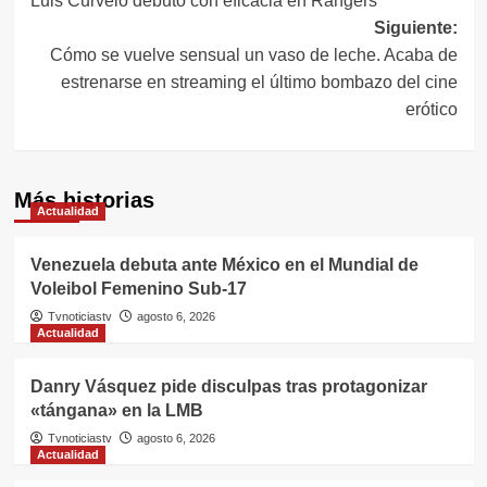
Luis Curvelo debutó con eficacia en Rangers
de
Siguiente:
entradas
Cómo se vuelve sensual un vaso de leche. Acaba de
estrenarse en streaming el último bombazo del cine
erótico
Más historias
Actualidad
Venezuela debuta ante México en el Mundial de
Voleibol Femenino Sub-17
Tvnoticiastv
agosto 6, 2026
Actualidad
Danry Vásquez pide disculpas tras protagonizar
«tángana» en la LMB
Tvnoticiastv
agosto 6, 2026
Actualidad