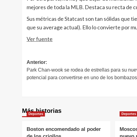
mejores de toda la MLB. Destaca su recta de cu
Sus métricas de Statcast son tan sólidas que t
que su average actual). Ello lo convierte por m
Ver fuente
Navegación
Anterior:
Park Chan-wook se rodea de estrellas para su nueva
de
potencial para convertirse en uno de los bombazo
entradas
Más historias
Deportes
Deportes
Boston encomendado al poder
Moscos
de los criollos
nuevo 