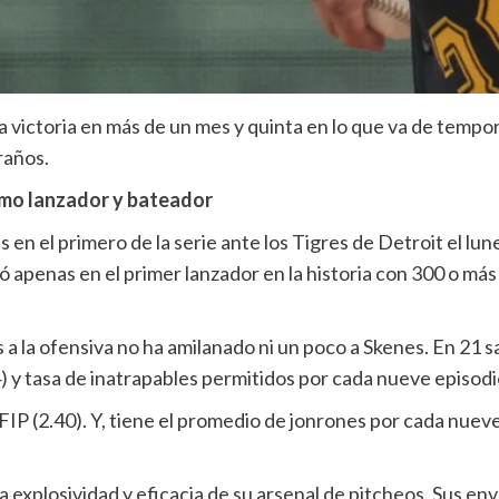
a victoria en más de un mes y quinta en lo que va de tempo
raños.
omo lanzador y bateador
s en el primero de la serie ante los Tigres de Detroit el lune
ó apenas en el primer lanzador en la historia con 300 o más
 la ofensiva no ha amilanado ni un poco a Skenes. En 21 sa
) y tasa de inatrapables permitidos por cada nueve episodio
n FIP (2.40). Y, tiene el promedio de jonrones por cada nueve
a explosividad y eficacia de su arsenal de pitcheos. Sus en