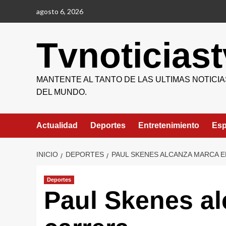
Saltar
agosto 6, 2026
al
contenido
Tvnoticiast
MANTENTE AL TANTO DE LAS ULTIMAS NOTICIA
DEL MUNDO.
Actualidad
Deportes
Entretenimiento
Esp
INICIO
DEPORTES
PAUL SKENES ALCANZA MARCA E
Deportes
Paul Skenes al