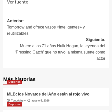
Ver fuente
Navegación
Anterior:
Tomorrowland ofrece vasos «inteligentes» y
de
reutilizables
entradas
Siguiente:
Muere a los 71 años Hulk Hogan, la leyenda del
‘Pressing Catch’ que no tuvo la misma suerte como
actor
Más historias
Deportes
MLB: los Novatos del Año están al rojo vivo
Tvnoticiastv
agosto 5, 2026
Deportes