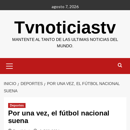
Saltar
agosto 7, 2026
al
contenido
Tvnoticiastv
MANTENTE AL TANTO DE LAS ULTIMAS NOTICIAS DEL
MUNDO.
Menú
primario
INICIO
DEPORTES
POR UNA VEZ, EL FÚTBOL NACIONAL
SUENA
Deportes
Por una vez, el fútbol nacional
suena