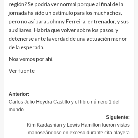
región? Se podría ver normal porque al final de la
jornada ha sido un estímulo para los muchachos,
pero no así para Johnny Ferreira, entrenador, y sus
auxiliares. Habría que volver sobre los pasos, y
detenerse ante la verdad de una actuación menor
de la esperada.
Nos vemos por ahí.
Ver fuente
Navegación
Anterior:
Carlos Julio Heydra Castillo y el libro número 1 del
de
mundo
entradas
Siguiente:
Kim Kardashian y Lewis Hamilton fueron vistos
manoseándose en exceso durante cita playera