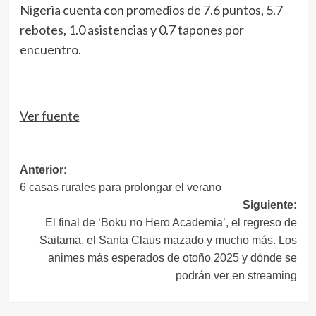
Nigeria cuenta con promedios de 7.6 puntos, 5.7
rebotes, 1.0 asistencias y 0.7 tapones por
encuentro.
Ver fuente
Navegación
Anterior:
6 casas rurales para prolongar el verano
de
Siguiente:
entradas
El final de ‘Boku no Hero Academia’, el regreso de
Saitama, el Santa Claus mazado y mucho más. Los
animes más esperados de otoño 2025 y dónde se
podrán ver en streaming