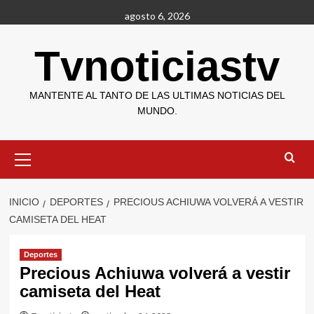
Saltar
agosto 6, 2026
al
contenido
Tvnoticiastv
MANTENTE AL TANTO DE LAS ULTIMAS NOTICIAS DEL
MUNDO.
Menú
primario
INICIO
DEPORTES
PRECIOUS ACHIUWA VOLVERÁ A VESTIR
CAMISETA DEL HEAT
Deportes
Precious Achiuwa volverá a vestir
camiseta del Heat