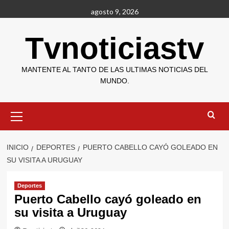
Saltar
agosto 9, 2026
al
contenido
Tvnoticiastv
MANTENTE AL TANTO DE LAS ULTIMAS NOTICIAS DEL
MUNDO.
Menú
primario
INICIO
DEPORTES
PUERTO CABELLO CAYÓ GOLEADO EN
SU VISITA A URUGUAY
Deportes
Puerto Cabello cayó goleado en
su visita a Uruguay