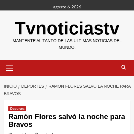
Saltar
agosto 6, 2026
al
contenido
Tvnoticiastv
MANTENTE AL TANTO DE LAS ULTIMAS NOTICIAS DEL
MUNDO.
Menú
primario
INICIO
DEPORTES
RAMÓN FLORES SALVÓ LA NOCHE PARA
BRAVOS
Deportes
Ramón Flores salvó la noche para
Bravos