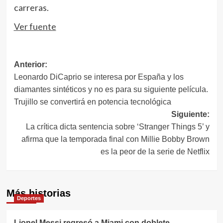
carreras.
Ver fuente
Navegación
Anterior:
Leonardo DiCaprio se interesa por España y los
de
diamantes sintéticos y no es para su siguiente película.
entradas
Trujillo se convertirá en potencia tecnológica
Siguiente:
La crítica dicta sentencia sobre ‘Stranger Things 5’ y
afirma que la temporada final con Millie Bobby Brown
es la peor de la serie de Netflix
Más historias
Deportes
Lionel Messi regresó a Miami con doblete