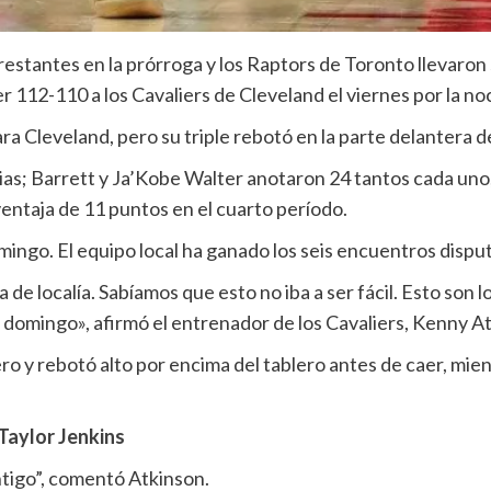
estantes en la prórroga y los Raptors de Toronto llevaron s
 112-110 a los Cavaliers de Cleveland el viernes por la no
 Cleveland, pero su triple rebotó en la parte delantera de
ias; Barrett y Ja’Kobe Walter anotaron 24 tantos cada uno
entaja de 11 puntos en el cuarto período.
mingo. El equipo local ha ganado los seis encuentros disput
 de localía. Sabíamos que esto no iba a ser fácil. Esto son 
 domingo», afirmó el entrenador de los Cavaliers, Kenny A
ero y rebotó alto por encima del tablero antes de caer, mie
Taylor Jenkins
ntigo”, comentó Atkinson.