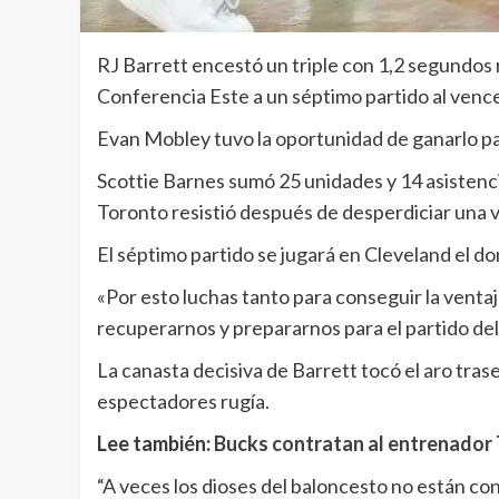
RJ Barrett encestó un triple con 1,2 segundos r
Conferencia Este a un séptimo partido al vencer
Evan Mobley tuvo la oportunidad de ganarlo para
Scottie Barnes sumó 25 unidades y 14 asistenc
Toronto resistió después de desperdiciar una v
El séptimo partido se jugará en Cleveland el do
«Por esto luchas tanto para conseguir la ventaja
recuperarnos y prepararnos para el partido del
La canasta decisiva de Barrett tocó el aro tras
espectadores rugía.
Lee también:
Bucks contratan al entrenador 
“A veces los dioses del baloncesto no están co