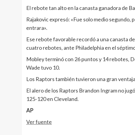
El rebote tan alto en la canasta ganadora de B
Rajakovic expresó: «Fue solo medio segundo, per
entrara».
Ese rebote favorable recordó a una canasta de 
cuatro rebotes, ante Philadelphia en el séptimo
Mobley terminó con 26 puntos y 14 rebotes, Do
Wade tuvo 10.
Los Raptors también tuvieron una gran ventaja 
El alero de los Raptors Brandon Ingram no jugó 
125-120 en Cleveland.
AP
Ver fuente