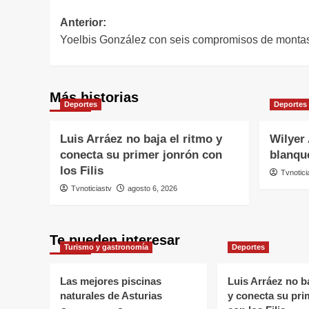
Navegación
Anterior:
Yoelbis González con seis compromisos de monta
de
entradas
Más historias
Deportes
Deportes
Luis Arráez no baja el ritmo y
Wilyer 
conecta su primer jonrón con
blanqu
los Filis
Tvnotici
Tvnoticiastv
agosto 6, 2026
Te pueden interesar
Turismo y gastronomía
Deportes
Las mejores piscinas
Luis Arráez no ba
naturales de Asturias
y conecta su pri