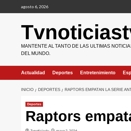
Saltar
agosto 6, 2026
al
contenido
Tvnoticiast
MANTENTE AL TANTO DE LAS ULTIMAS NOTICIA
DEL MUNDO.
Actualidad
Deportes
Entretenimiento
Esp
INICIO
DEPORTES
RAPTORS EMPATAN LA SERIE AN
Deportes
Raptors empata
Tvnoticiastv
mayo 2, 2026