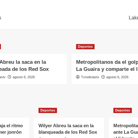
s
Lake
Deportes
Abreu la saca en la
Metropolitanos da el gol
eada de los Red Sox
La Guaira y comparte el l
astv
agosto 6, 2026
Tvnoticiastv
agosto 6, 2026
Deportes
Deportes
ja el ritmo
Wilyer Abreu la saca en la
Metropolita
mer jonrón
blanqueada de los Red Sox
ante La Gu