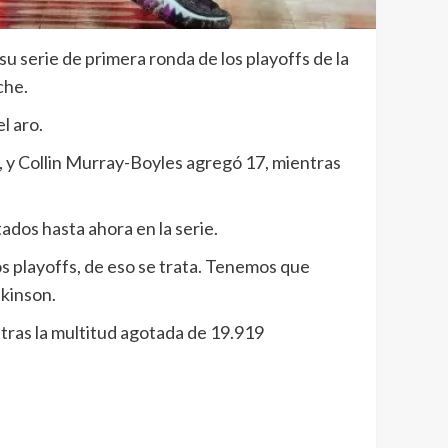
u serie de primera ronda de los playoffs de la
che.
l aro.
, y Collin Murray-Boyles agregó 17, mientras
ados hasta ahora en la serie.
los playoffs, de eso se trata. Tenemos que
tkinson.
ntras la multitud agotada de 19.919