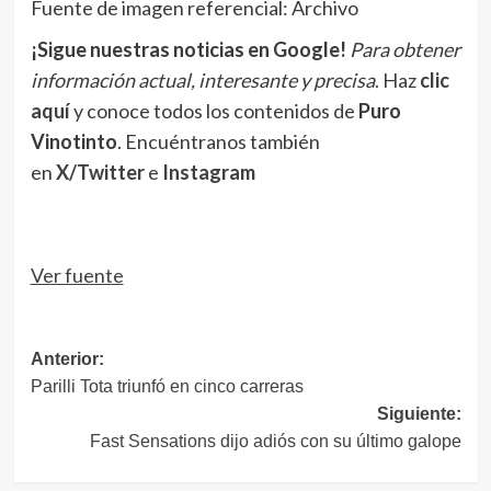
Fuente de imagen referencial: Archivo
¡Sigue nuestras noticias en Google!
Para obtener
información actual, interesante y precisa
. Haz
clic
aquí
y conoce todos los contenidos de
Puro
Vinotinto
. Encuéntranos también
en
X/Twitter
e
Instagram
Ver fuente
Navegación
Anterior:
Parilli Tota triunfó en cinco carreras
de
Siguiente:
entradas
Fast Sensations dijo adiós con su último galope