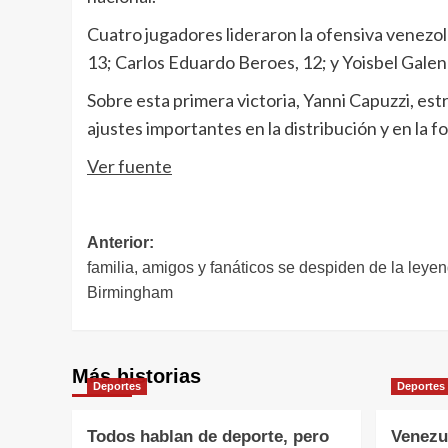
Cuatro jugadores lideraron la ofensiva venezol
13; Carlos Eduardo Beroes, 12; y Yoisbel Galen
Sobre esta primera victoria, Yanni Capuzzi, est
ajustes importantes en la distribución y en la 
Ver fuente
Navegación
Anterior:
familia, amigos y fanáticos se despiden de la leyen
de
Birmingham
entradas
Más historias
Deportes
Deportes
Todos hablan de deporte, pero
Venezu