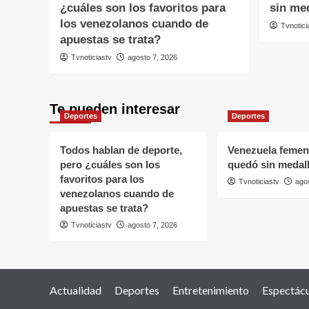
¿cuáles son los favoritos para
sin me
los venezolanos cuando de
Tvnotici
apuestas se trata?
Tvnoticiastv
agosto 7, 2026
Te pueden interesar
Deportes
Deportes
Todos hablan de deporte,
Venezuela femen
pero ¿cuáles son los
quedó sin medal
favoritos para los
Tvnoticiastv
ago
venezolanos cuando de
apuestas se trata?
Tvnoticiastv
agosto 7, 2026
Actualidad
Deportes
Entretenimiento
Espectác