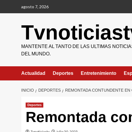
Saltar
agosto 7, 2026
al
contenido
Tvnoticiast
MANTENTE AL TANTO DE LAS ULTIMAS NOTICIA
DEL MUNDO.
Actualidad
Deportes
Entretenimiento
Esp
INICIO
DEPORTES
REMONTADA CONTUNDENTE EN 
Deportes
Remontada con
Tvnoticiastv
julio 30, 2025