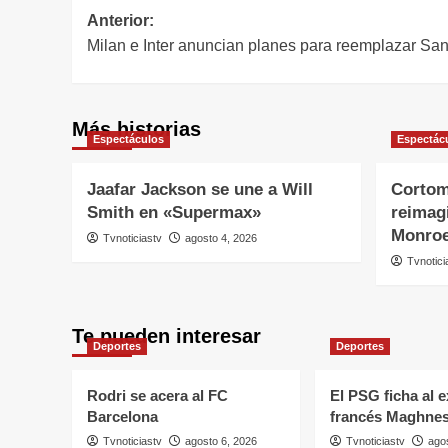
Navegación
Anterior:
Milan e Inter anuncian planes para reemplazar San
de
entradas
Más historias
Espectáculos
Espectác
Jaafar Jackson se une a Will
Cortom
Smith en «Supermax»
reimagi
Monro
Tvnoticiastv
agosto 4, 2026
Tvnotici
Te pueden interesar
Deportes
Deportes
Rodri se acera al FC
El PSG ficha al 
Barcelona
francés Maghnes
Tvnoticiastv
agosto 6, 2026
Tvnoticiastv
ago