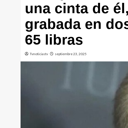
una cinta de é
grabada en do
65 libras
Tvnoticiastv
septiembre 23, 2025