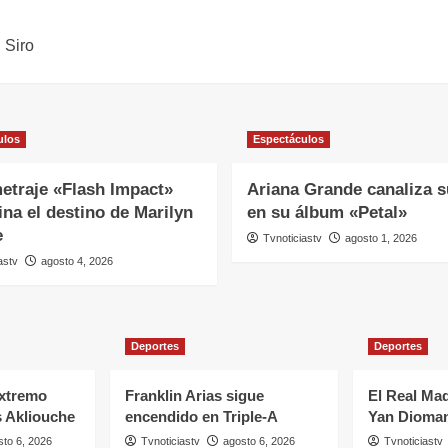
 Siro
ulos
Espectáculos
etraje «Flash Impact»
Ariana Grande canaliza s
na el destino de Marilyn
en su álbum «Petal»
e
Tvnoticiastv
agosto 1, 2026
astv
agosto 4, 2026
Deportes
Deportes
extremo
Franklin Arias sigue
El Real Mad
 Akliouche
encendido en Triple-A
Yan Dioma
sto 6, 2026
Tvnoticiastv
agosto 6, 2026
Tvnoticiastv