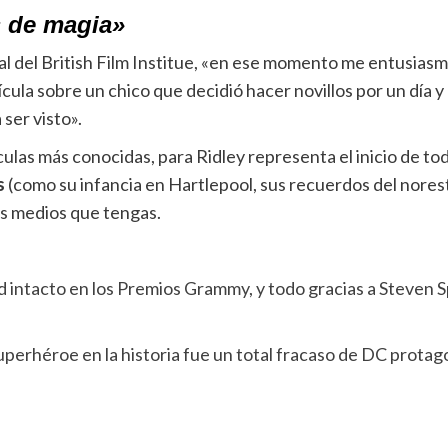
s de magia»
al del British Film Institue, «en ese momento me entusiasm
lícula sobre un chico que decidió hacer novillos por un día y
ser visto».
ulas más conocidas, para Ridley representa el inicio de tod
s
(como su infancia en Hartlepool, sus recuerdos del noreste
os medios que tengas.
 intacto en los Premios Grammy, y todo gracias a Steven S
superhéroe en la historia fue un total fracaso de DC prota