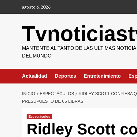
Saltar
agosto 6, 2026
al
contenido
Tvnoticiast
MANTENTE AL TANTO DE LAS ULTIMAS NOTICIA
DEL MUNDO.
Actualidad
Deportes
Entretenimiento
Esp
INICIO
ESPECTÁCULOS
RIDLEY SCOTT CONFIESA Q
PRESUPUESTO DE 65 LIBRAS
Espectáculos
Ridley Scott co