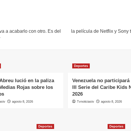
a a acabarlo con otro. Es del
la película de Netflix y Son
r
Deportes
Abreu lució en la paliza
Venezuela no participará 
 Medias Rojas sobre los
III Serie del Caribe Kids 
os
2026
astv
agosto 8, 2026
Tvnoticiastv
agosto 8, 2026
Deportes
Deportes