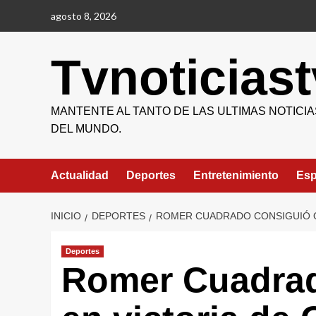
Saltar
agosto 8, 2026
al
contenido
Tvnoticiast
MANTENTE AL TANTO DE LAS ULTIMAS NOTICIA
DEL MUNDO.
Actualidad
Deportes
Entretenimiento
Esp
INICIO
DEPORTES
ROMER CUADRADO CONSIGUIÓ O
Deportes
Romer Cuadrad