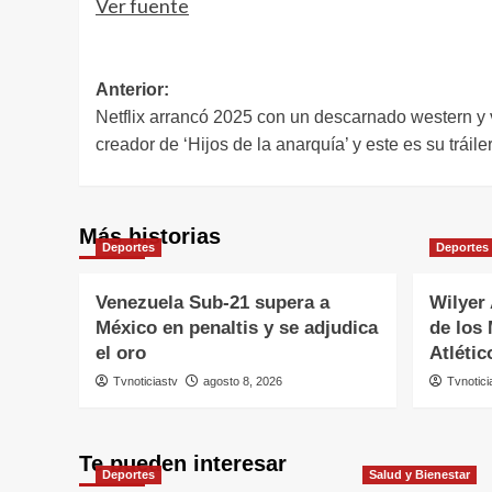
Ver fuente
Navegación
Anterior:
Netflix arrancó 2025 con un descarnado western y v
de
creador de ‘Hijos de la anarquía’ y este es su tráile
entradas
Más historias
Deportes
Deportes
Venezuela Sub-21 supera a
Wilyer 
México en penaltis y se adjudica
de los
el oro
Atlétic
Tvnoticiastv
agosto 8, 2026
Tvnotici
Te pueden interesar
Deportes
Salud y Bienestar