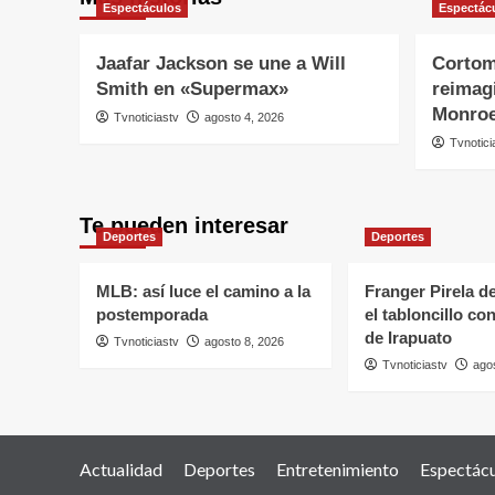
Espectáculos
Espectác
Jaafar Jackson se une a Will
Cortom
Smith en «Supermax»
reimagi
Monro
Tvnoticiastv
agosto 4, 2026
Tvnotici
Te pueden interesar
Deportes
Deportes
MLB: así luce el camino a la
Franger Pirela d
postemporada
el tabloncillo co
de Irapuato
Tvnoticiastv
agosto 8, 2026
Tvnoticiastv
ago
Actualidad
Deportes
Entretenimiento
Espectác