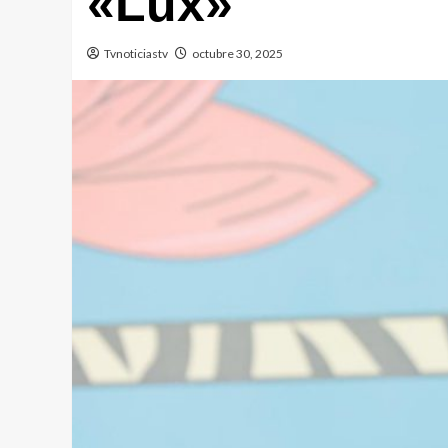
«Lux»
Tvnoticiastv
octubre 30, 2025