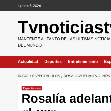
Saltar
agosto 8, 2026
al
contenido
Tvnoticiast
MANTENTE AL TANTO DE LAS ULTIMAS NOTICIA
DEL MUNDO.
Actualidad
Deportes
Entretenimiento
Esp
INICIO
ESPECTÁCULOS
ROSALÍA ADELANTA AL NEW
Espectáculos
Rosalía adelan