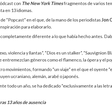
pódcast con
The New York Times
fragmentos de varios te
nta en 13 idiomas.
o de “Popcast” en el que, de la mano de los periodistas
Jon 
 inspiración para elaborarlo.
 completamente diferente a lo que había hecho antes. Daba
o, violencia y llantas”, “Dios es un stalker”, “Sauvignion Bl
 se entremezclan géneros como el flamenco, la ópera y el po
tro movimientos, formando “un viaje” en el que el oyente 
cluyen ucraniano, alemán, arabé o japonés.
e todo un año, se ha dedicado “exclusivamente a las letras y 
 tras 13 años de ausencia