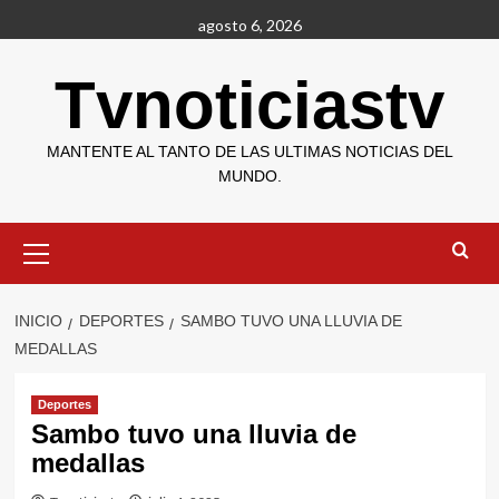
Saltar
agosto 6, 2026
al
contenido
Tvnoticiastv
MANTENTE AL TANTO DE LAS ULTIMAS NOTICIAS DEL
MUNDO.
Menú
primario
INICIO
DEPORTES
SAMBO TUVO UNA LLUVIA DE
MEDALLAS
Deportes
Sambo tuvo una lluvia de
medallas