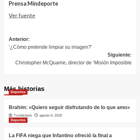
Prensa Mindeporte
Ver fuente
Navegación
Anterior:
‘¿Cómo pretende limpiar su imagen?’
de
Siguiente:
entradas
Christopher McQuarrie, director de ‘Misión Imposible
Más historias
Deportes
Brahim: «Quiero seguir disfrutando de lo que amo»
Tvnoticiastv
agosto 6, 2026
Deportes
La FIFA niega que Infantino ofreció la final a