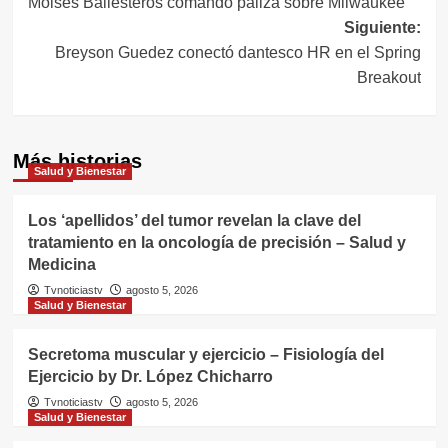
Moisés Ballesteros comandó paliza sobre Milwaukee
de
Siguiente:
entradas
Breyson Guedez conectó dantesco HR en el Spring
Breakout
Más historias
Salud y Bienestar
Los ‘apellidos’ del tumor revelan la clave del
tratamiento en la oncología de precisión – Salud y
Medicina
Tvnoticiastv
agosto 5, 2026
Salud y Bienestar
Secretoma muscular y ejercicio – Fisiología del
Ejercicio by Dr. López Chicharro
Tvnoticiastv
agosto 5, 2026
Salud y Bienestar