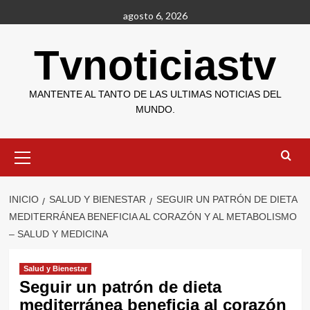
Saltar
agosto 6, 2026
al
contenido
Tvnoticiastv
MANTENTE AL TANTO DE LAS ULTIMAS NOTICIAS DEL
MUNDO.
Menú
primario
INICIO
SALUD Y BIENESTAR
SEGUIR UN PATRÓN DE DIETA
MEDITERRÁNEA BENEFICIA AL CORAZÓN Y AL METABOLISMO
– SALUD Y MEDICINA
Salud y Bienestar
Seguir un patrón de dieta
mediterránea beneficia al corazón