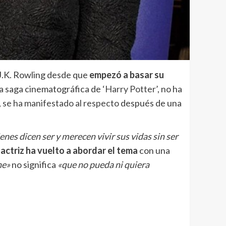
J.K. Rowling desde que
empezó a basar su
 la saga cinematográfica de
‘Harry Potter’
, no ha
,
se ha manifestado al respecto
después de una
nes dicen ser y merecen vivir sus vidas sin ser
 actriz ha vuelto a abordar el tema
con una
ne»
no significa
«que no pueda ni quiera