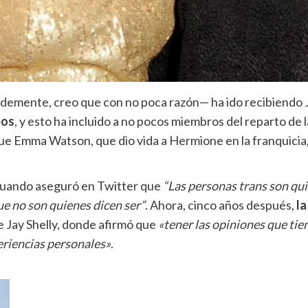
ldemente, creo que con no poca razón— ha ido recibiendo 
bos
, y esto ha incluido a no pocos miembros del reparto de
que Emma Watson, que dio vida a Hermione en la franquicia
 cuando aseguró en Twitter que
“Las personas trans son quie
e no son quienes dicen ser”
. Ahora, cinco años después,
la
 Jay Shelly, donde afirmó que
«tener las opiniones que tie
periencias personales»
.