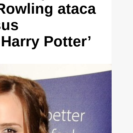
 Rowling ataca
sus
Harry Potter’