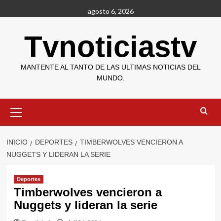
Saltar
agosto 6, 2026
al
contenido
Tvnoticiastv
MANTENTE AL TANTO DE LAS ULTIMAS NOTICIAS DEL
MUNDO.
Menú
primario
INICIO
DEPORTES
TIMBERWOLVES VENCIERON A
NUGGETS Y LIDERAN LA SERIE
Deportes
Timberwolves vencieron a
Nuggets y lideran la serie