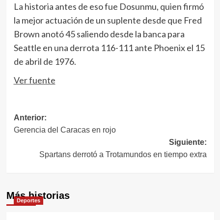
La historia antes de eso fue Dosunmu, quien firmó
la mejor actuación de un suplente desde que Fred
Brown anotó 45 saliendo desde la banca para
Seattle en una derrota 116-111 ante Phoenix el 15
de abril de 1976.
Ver fuente
Navegación
Anterior:
Gerencia del Caracas en rojo
de
Siguiente:
entradas
Spartans derrotó a Trotamundos en tiempo extra
Más historias
Deportes