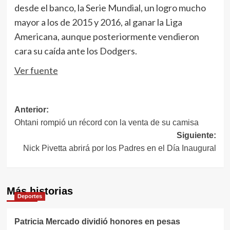
desde el banco, la Serie Mundial, un logro mucho
mayor a los de 2015 y 2016, al ganar la Liga
Americana, aunque posteriormente vendieron
cara su caída ante los Dodgers.
Ver fuente
Navegación
Anterior:
Ohtani rompió un récord con la venta de su camisa
de
Siguiente:
entradas
Nick Pivetta abrirá por los Padres en el Día Inaugural
Más historias
Deportes
Patricia Mercado dividió honores en pesas