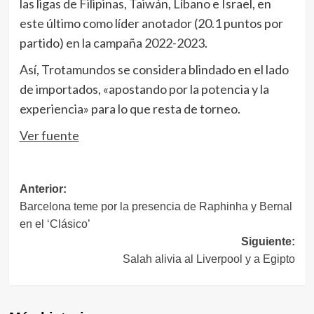
las ligas de Filipinas, Taiwán, Líbano e Israel, en
este último como líder anotador (20.1 puntos por
partido) en la campaña 2022-2023.
Así, Trotamundos se considera blindado en el lado
de importados, «apostando por la potencia y la
experiencia» para lo que resta de torneo.
Ver fuente
Navegación
Anterior:
Barcelona teme por la presencia de Raphinha y Bernal
de
en el ‘Clásico’
entradas
Siguiente:
Salah alivia al Liverpool y a Egipto