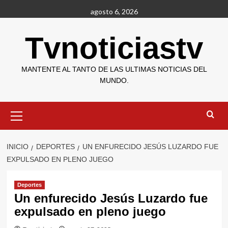
Saltar
agosto 6, 2026
al
contenido
Tvnoticiastv
MANTENTE AL TANTO DE LAS ULTIMAS NOTICIAS DEL
MUNDO.
Menú
primario
INICIO
DEPORTES
UN ENFURECIDO JESÚS LUZARDO FUE
EXPULSADO EN PLENO JUEGO
Deportes
Un enfurecido Jesús Luzardo fue
expulsado en pleno juego