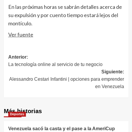
En las próximas horas se sabrán detalles acerca de
su expulsión y por cuento tiempo estará lejos del
montículo.
Ver fuente
Navegación
Anterior:
La tecnología online al servicio de tu negocio
de
Siguiente:
entradas
Alessandro Cestari Infantini | opciones para emprender
en Venezuela
Más historias
Deportes
Venezuela sacó la casta y el pase a la AmeriCup