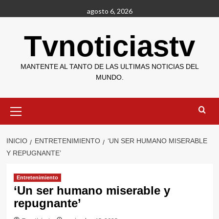
Saltar
agosto 6, 2026
al
contenido
Tvnoticiastv
MANTENTE AL TANTO DE LAS ULTIMAS NOTICIAS DEL
MUNDO.
Menú
primario
INICIO
ENTRETENIMIENTO
‘UN SER HUMANO MISERABLE
Y REPUGNANTE’
Entretenimiento
‘Un ser humano miserable y
repugnante’