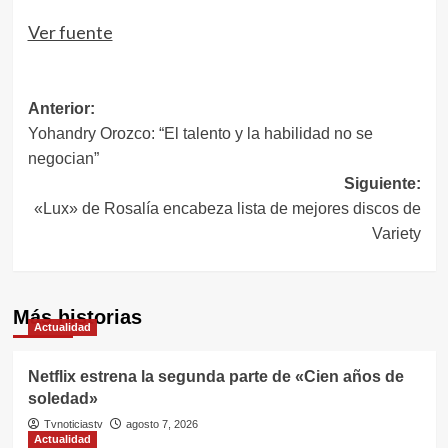
Ver fuente
Navegación
Anterior:
Yohandry Orozco: “El talento y la habilidad no se
de
negocian”
entradas
Siguiente:
«Lux» de Rosalía encabeza lista de mejores discos de
Variety
Más historias
Actualidad
Netflix estrena la segunda parte de «Cien años de
soledad»
Tvnoticiastv
agosto 7, 2026
Actualidad