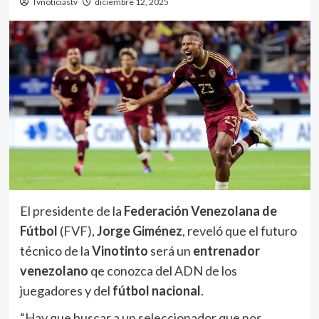
Tvnoticiastv
diciembre 12, 2025
El presidente de la
Federación Venezolana de
Fútbol
(FVF),
Jorge Giménez
, reveló que el futuro
técnico de la
Vinotinto
será un
entrenador
venezolano
qe conozca del ADN de los
juegadores y del
fútbol nacional
.
“Hay que buscar a un seleccionador que nos