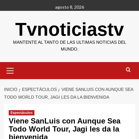
Saltar
agosto 8, 2026
al
contenido
Tvnoticiastv
MANTENTE AL TANTO DE LAS ULTIMAS NOTICIAS DEL
MUNDO.
Menú
primario
INICIO
ESPECTÁCULOS
VIENE SANLUIS CON AUNQUE SEA
TODO WORLD TOUR, JAGI LES DA LA BIENVENIDA
Espectáculos
Viene SanLuis con Aunque Sea
Todo World Tour, Jagi les da la
bienvenida