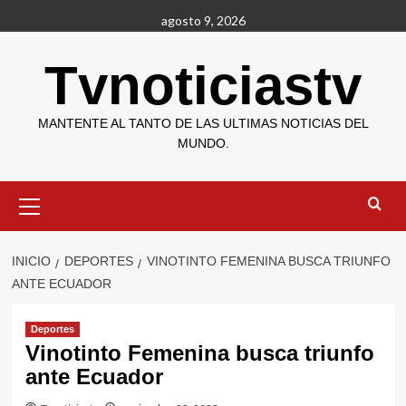
Saltar
agosto 9, 2026
al
contenido
Tvnoticiastv
MANTENTE AL TANTO DE LAS ULTIMAS NOTICIAS DEL
MUNDO.
Menú
primario
INICIO
DEPORTES
VINOTINTO FEMENINA BUSCA TRIUNFO
ANTE ECUADOR
Deportes
Vinotinto Femenina busca triunfo
ante Ecuador