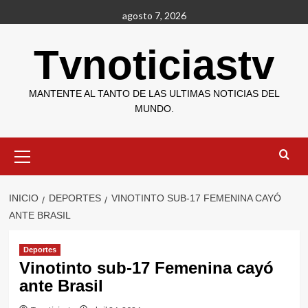
Saltar
agosto 7, 2026
al
contenido
Tvnoticiastv
MANTENTE AL TANTO DE LAS ULTIMAS NOTICIAS DEL
MUNDO.
Menú
primario
INICIO
DEPORTES
VINOTINTO SUB-17 FEMENINA CAYÓ
ANTE BRASIL
Deportes
Vinotinto sub-17 Femenina cayó
ante Brasil