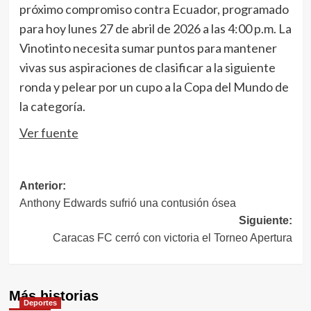
próximo compromiso contra Ecuador, programado
para hoy lunes 27 de abril de 2026 a las 4:00 p.m. La
Vinotinto necesita sumar puntos para mantener
vivas sus aspiraciones de clasificar a la siguiente
ronda y pelear por un cupo a la Copa del Mundo de
la categoría.
Ver fuente
Navegación
Anterior:
Anthony Edwards sufrió una contusión ósea
de
Siguiente:
entradas
Caracas FC cerró con victoria el Torneo Apertura
Más historias
Deportes