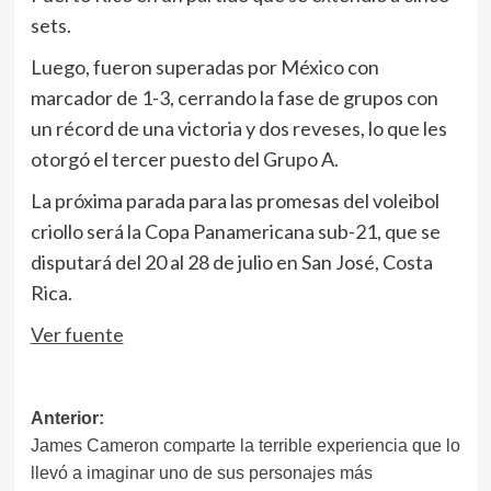
sets.
Luego, fueron superadas por México con
marcador de 1-3, cerrando la fase de grupos con
un récord de una victoria y dos reveses, lo que les
otorgó el tercer puesto del Grupo A.
La próxima parada para las promesas del voleibol
criollo será la Copa Panamericana sub-21, que se
disputará del 20 al 28 de julio en San José, Costa
Rica.
Ver fuente
Navegación
Anterior:
James Cameron comparte la terrible experiencia que lo
de
llevó a imaginar uno de sus personajes más