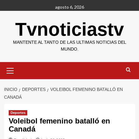
Saltar
agosto 6, 2026
al
contenido
Tvnoticiastv
MANTENTE AL TANTO DE LAS ULTIMAS NOTICIAS DEL
MUNDO.
Menú
primario
INICIO
DEPORTES
VOLEIBOL FEMENINO BATALLÓ EN
CANADÁ
Deportes
Voleibol femenino batalló en
Canadá