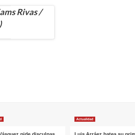
ams Rivas /
)
ad
Actualidad
Vásquez pide disculpas
Luis Arráez batea su pri