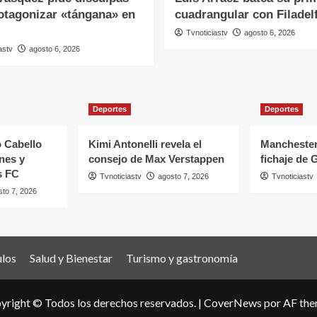
rotagonizar «tángana» en
cuadrangular con Filadelf
Tvnoticiastv
agosto 6, 2026
astv
agosto 6, 2026
Deportes
Deportes
 Cabello
Kimi Antonelli revela el
Manchester
nes y
consejo de Max Verstappen
fichaje de 
s FC
Tvnoticiastv
agosto 7, 2026
Tvnoticiastv
sto 7, 2026
ulos
Salud y Bienestar
Turismo y gastronomía
yright © Todos los derechos reservados.
|
CoverNews
por AF the