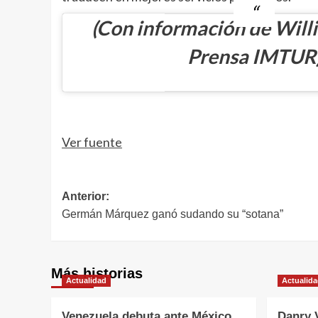
(Con información de Willi
Prensa IMTUR
Navegación
de
entradas
Ver fuente
Navegación
Anterior:
Germán Márquez ganó sudando su “sotana”
de
entradas
Más historias
Actualidad
Actualid
Venezuela debuta ante México
Danry 