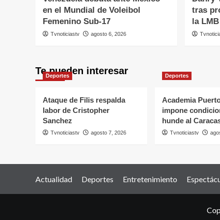
en el Mundial de Voleibol
tras p
Femenino Sub-17
la LMB
Tvnoticiastv
agosto 6, 2026
Tvnotici
Te pueden interesar
Deportes
Deportes
Ataque de Filis respalda
Academia Puerto
labor de Cristopher
impone condicio
Sanchez
hunde al Caraca
Tvnoticiastv
agosto 7, 2026
Tvnoticiastv
ago
Actualidad
Deportes
Entretenimiento
Espectác
Cop