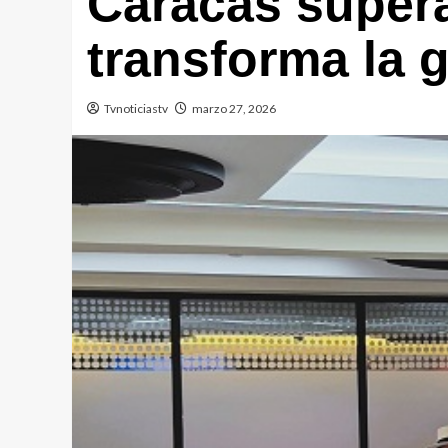
Caracas supera
transforma la g
Tvnoticiastv
marzo 27, 2026