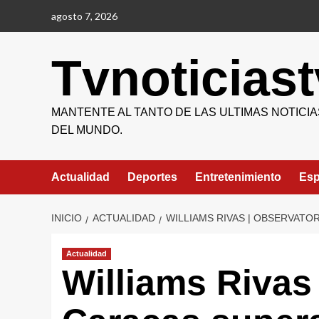
Saltar
agosto 7, 2026
al
contenido
Tvnoticiast
MANTENTE AL TANTO DE LAS ULTIMAS NOTICIA
DEL MUNDO.
Actualidad
Deportes
Entretenimiento
Esp
INICIO
ACTUALIDAD
WILLIAMS RIVAS | OBSERVATO
Actualidad
Williams Rivas 