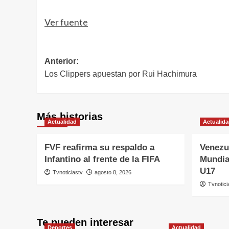
Ver fuente
Navegación
Anterior:
Los Clippers apuestan por Rui Hachimura
de
entradas
Más historias
Actualidad
Actualid
FVF reafirma su respaldo a
Venezu
Infantino al frente de la FIFA
Mundia
U17
Tvnoticiastv
agosto 8, 2026
Tvnotici
Te pueden interesar
Deportes
Actualidad