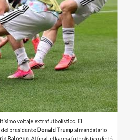
tísimo voltaje extrafutbolístico. El
a del presidente
Donald Trump
al mandatario
rin Balogun
. Al final, el karma futbolístico dictó