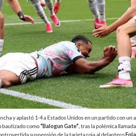
ncha y aplastó 1-4 a Estados Unidos en un partido con un al
o bautizado como
“Balogun Gate”
, tras la polémica llamad
controvertida suspensión de la tarjeta roja al delantero
Fola