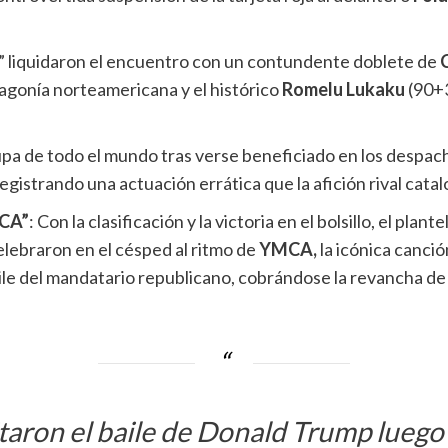
s” liquidaron el encuentro con un contundente doblete de
 agonía norteamericana y el histórico
Romelu Lukaku
(90+3
 lupa de todo el mundo tras verse beneficiado en los despa
strando una actuación errática que la afición rival catal
MCA”
: Con la clasificación y la victoria en el bolsillo, el plan
celebraron en el césped al ritmo de
YMCA,
la icónica canci
aile del mandatario republicano, cobrándose la revancha de 
itaron el baile de Donald Trump luego