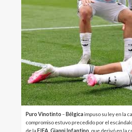
Puro Vinotinto
–
Bélgica
impuso su ley en la ca
compromiso estuvo precedido por el escándal
de la
FIFA
,
Gianni Infantino
, que derivó en la 