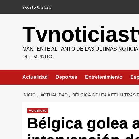
Saltar
agosto 8, 2026
al
contenido
Tvnoticiast
MANTENTE AL TANTO DE LAS ULTIMAS NOTICIA
DEL MUNDO.
Actualidad
Deportes
Entretenimiento
Esp
INICIO
ACTUALIDAD
BÉLGICA GOLEA A EEUU TRAS
Actualidad
Bélgica golea 