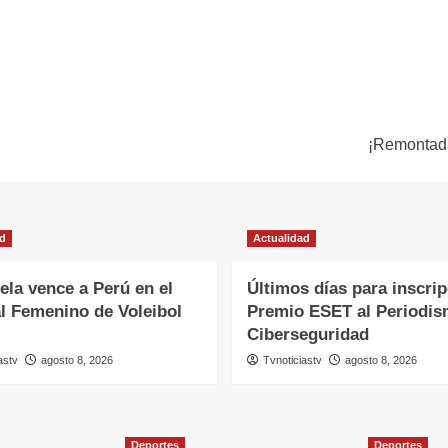
¡Remontada
ad
Actualidad
ela vence a Perú en el
Últimos días para inscrip
l Femenino de Voleibol
Premio ESET al Periodis
Ciberseguridad
astv
agosto 8, 2026
Tvnoticiastv
agosto 8, 2026
Deportes
Deportes