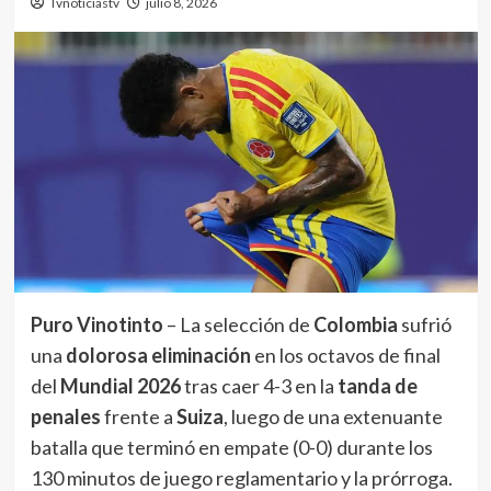
Tvnoticiastv
julio 8, 2026
Puro Vinotinto
– La selección de
Colombia
sufrió
una
dolorosa eliminación
en los octavos de final
del
Mundial 2026
tras caer 4-3 en la
tanda de
penales
frente a
Suiza
, luego de una extenuante
batalla que terminó en empate (0-0) durante los
130 minutos de juego reglamentario y la prórroga.