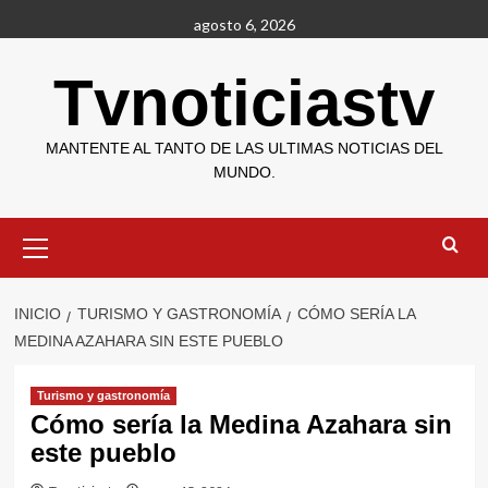
Saltar
agosto 6, 2026
al
contenido
Tvnoticiastv
MANTENTE AL TANTO DE LAS ULTIMAS NOTICIAS DEL
MUNDO.
Menú
primario
INICIO
TURISMO Y GASTRONOMÍA
CÓMO SERÍA LA
MEDINA AZAHARA SIN ESTE PUEBLO
Turismo y gastronomía
Cómo sería la Medina Azahara sin
este pueblo