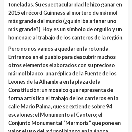
toneladas. Su espectacularidad le hizo ganar en
2015 el
récord Guinness al mortero de mármol
más grande del mundo
(¿quién iba a tener uno
más grande?). Hoy es un símbolo de orgullo y un
homenaje al trabajo de los canteros de la región.
Pero no nos vamos a quedar en la rotonda.
Entramos en el pueblo para descubrir muchos
otros elementos elaborados con su precioso
mármol blanco: una
réplica de la Fuente de los
Leones de la Alhambra
en la plaza de la
Constitución; un mosaico que representa de
forma artística el trabajo de los canteros en la
calle Mario Palma, que se extiende sobre 94
escalones; el
Monumento al Cantero
; el
Conjunto Monumental “Marmoris”
que pone en
valor el uso del mármol blanco en la época