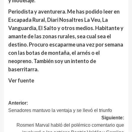
y modelaje.
Periodista y aventurera. Me has podido leer en
Escapada Rural, Diari Nosaltres La Veu, La
Vanguardia, El Salto y otros medios. Habitante y
amante de las zonas rurales, sea cual sea el
destino. Procuro escaparme una vez por semana
con las botas de montaña, el arnés o el
neopreno. También soy un intento de
baserritarra.
Ver fuente
Navegación
Anterior:
Senadores mantuvo la ventaja y se llevó el triunfo
de
Siguiente:
entradas
Rosmeri Marval habló del polémico comentario que