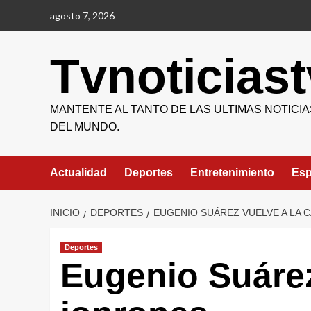
Saltar
agosto 7, 2026
al
contenido
Tvnoticiast
MANTENTE AL TANTO DE LAS ULTIMAS NOTICIA
DEL MUNDO.
Actualidad
Deportes
Entretenimiento
Esp
INICIO
DEPORTES
EUGENIO SUÁREZ VUELVE A LA 
Deportes
Eugenio Suárez