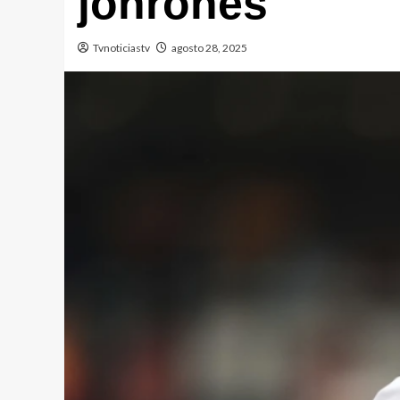
jonrones
Tvnoticiastv
agosto 28, 2025