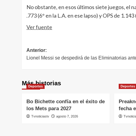
No obstante, en esos últimos siete juegos, el n
.773 (6° en la L.A. en ese lapso) y OPS de 1.143 (
Ver fuente
Navegación
Anterior:
Lionel Messi se despedirá de las Eliminatorias an
de
entradas
Más historias
Deportes
Deportes
Bo Bichette confía en el éxito de
Preakn
los Mets para 2027
fecha 
Tvnoticiastv
agosto 7, 2026
Tvnotici