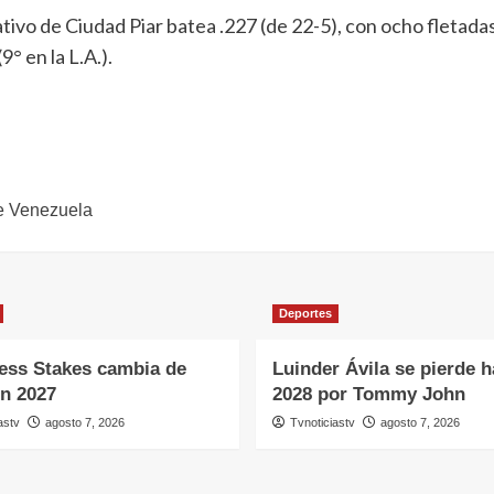
ativo de Ciudad Piar batea .227 (de 22-5), con ocho fletada
9° en la L.A.).
te Venezuela
Deportes
ess Stakes cambia de
Luinder Ávila se pierde h
en 2027
2028 por Tommy John
astv
agosto 7, 2026
Tvnoticiastv
agosto 7, 2026