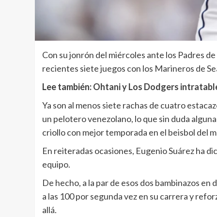
Con su jonrón del miércoles ante los Padres d
recientes siete juegos con los Marineros de Sea
Lee también:
Ohtani y Los Dodgers intratable
Ya son al menos siete rachas de cuatro estacazo
un pelotero venezolano, lo que sin duda alguna
criollo con mejor temporada en el beisbol del 
En reiteradas ocasiones, Eugenio Suárez ha dich
equipo.
De hecho, a la par de esos dos bambinazos en dí
a las 100 por segunda vez en su carrera y refor
allá.