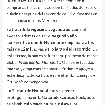
Rock 2025
. La ruta se inicia este domingo a
tempranas horas en la autopista Prados del Este y
culmina después del recorrido de 10 kilómetros en
la urbanización Las Mercedes.
Se trata de la
vigésima segunda edición
del
evento, además de ser el
segundo año
consecutivo donde Hyundai acompañará a los
más de 12 mil
runners
a lo largo del recorrido
. De
esta forma, la marca refuerza su promesa de marca
global
Progress for Humanity
. Otras destacadas
marcas y empresas se suman brindando apoyo a
este desafío deportivo, entre ellas Bancamiga y el
Grupo Venemergencia.
La
Tucson
de
Hyundai
vuelve a tener
protagonismo en la Gatorade Caracas Rock, pues
es el
vehículo madrina
, que guiará a los