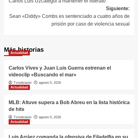
Carlos Luis Uzcátegui a mantener el liderato
de
Siguiente:
entradas
Sean «Diddy» Combs es sentenciado a cuatro años de
prisión por caso de violencia sexual
Más historias
Actualidad
Carlos Vives y Juan Luis Guerra estrenan el
videoclip «Buscando el mar»
Tvnoticiastv
agosto 5, 2026
Actualidad
MLB: Altuve supera a Bob Abreu en la lista histórica
de hits
Tvnoticiastv
agosto 5, 2026
Actualidad
Luis Arráez comanda la ofensiva de Filadelfia en su