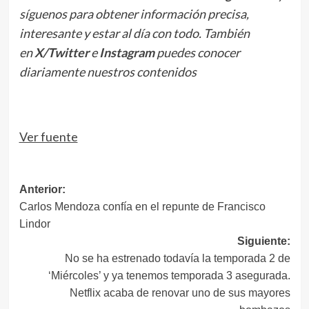
síguenos para obtener información precisa,
interesante y estar al día con todo. También
en
X/Twitter
e
Instagram
puedes conocer
diariamente nuestros contenidos
Ver fuente
Navegación
Anterior:
Carlos Mendoza confía en el repunte de Francisco
de
Lindor
entradas
Siguiente:
No se ha estrenado todavía la temporada 2 de
‘Miércoles’ y ya tenemos temporada 3 asegurada.
Netflix acaba de renovar uno de sus mayores