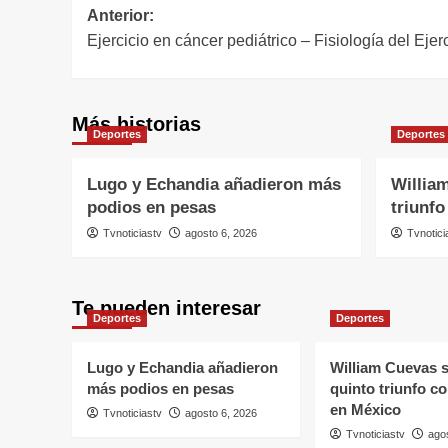
Navegación
Anterior:
Ejercicio en cáncer pediátrico – Fisiología del Eje
de
entradas
Más historias
Deportes
Deportes
Lugo y Echandia añadieron más
Willia
podios en pesas
triunf
Tvnoticiastv
agosto 6, 2026
Tvnotici
Te pueden interesar
Deportes
Deportes
Lugo y Echandia añadieron
William Cuevas 
más podios en pesas
quinto triunfo c
en México
Tvnoticiastv
agosto 6, 2026
Tvnoticiastv
ago