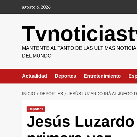
Saltar
agosto 6, 2026
al
contenido
Tvnoticiast
MANTENTE AL TANTO DE LAS ULTIMAS NOTICIA
DEL MUNDO.
Actualidad
Deportes
Entretenimiento
Esp
INICIO
DEPORTES
JESÚS LUZARDO IRÁ AL JUEGO 
Deportes
Jesús Luzardo 