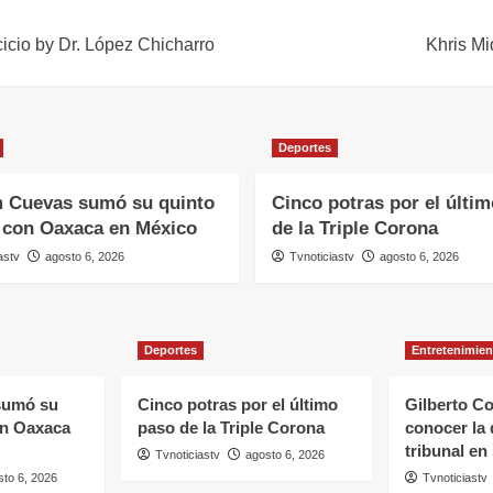
rcicio by Dr. López Chicharro
Khris Mi
Deportes
m Cuevas sumó su quinto
Cinco potras por el últi
o con Oaxaca en México
de la Triple Corona
astv
agosto 6, 2026
Tvnoticiastv
agosto 6, 2026
Deportes
Entretenimien
sumó su
Cinco potras por el último
Gilberto Co
on Oaxaca
paso de la Triple Corona
conocer la 
tribunal en
Tvnoticiastv
agosto 6, 2026
sto 6, 2026
Tvnoticiastv