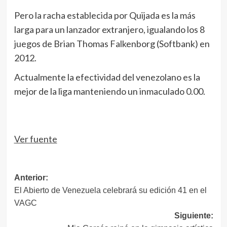
Pero la racha establecida por Quijada es la más
larga para un lanzador extranjero, igualando los 8
juegos de Brian Thomas Falkenborg (Softbank) en
2012.
Actualmente la efectividad del venezolano es la
mejor de la liga manteniendo un inmaculado 0.00.
Ver fuente
Navegación
Anterior:
El Abierto de Venezuela celebrará su edición 41 en el
de
VAGC
entradas
Siguiente: