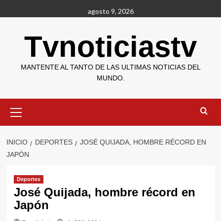
Saltar
agosto 9, 2026
al
contenido
Tvnoticiastv
MANTENTE AL TANTO DE LAS ULTIMAS NOTICIAS DEL
MUNDO.
Menú
primario
INICIO
DEPORTES
JOSÉ QUIJADA, HOMBRE RÉCORD EN
JAPÓN
Deportes
José Quijada, hombre récord en
Japón